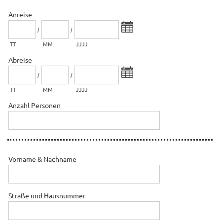
Anreise
/
/
TT
MM
JJJJ
Abreise
/
/
TT
MM
JJJJ
Anzahl Personen
Vorname & Nachname
Straße und Hausnummer