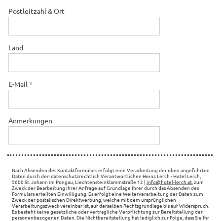
Postleitzahl & Ort
Land
E-Mail
*
Anmerkungen
Nach Absenden des Kontaktformulars erfolgt eine Verarbeitung der oben angeführten
Daten durch den datenschutzrechtlich Verantwortlichen Heinz Lerch - Hotel Lerch,
5600 St. Johann im Pongau, Liechtensteinklammstraße 12 |
info@hotel-lerch.at
, zum
Zweck der Bearbeitung Ihrer Anfrage auf Grundlage Ihrer durch das Absenden des
Formulars erteilten Einwilligung. Es erfolgt eine Weiterverarbeitung der Daten zum
Zweck der postalischen Direktwerbung, welche mit dem ursprünglichen
Verarbeitungszweck vereinbar ist, auf derselben Rechtsgrundlage bis auf Widerspruch.
Es besteht keine gesetzliche oder vertragliche Verpflichtung zur Bereitstellung der
personenbezogenen Daten. Die Nichtbereitstellung hat lediglich zur Folge, dass Sie Ihr