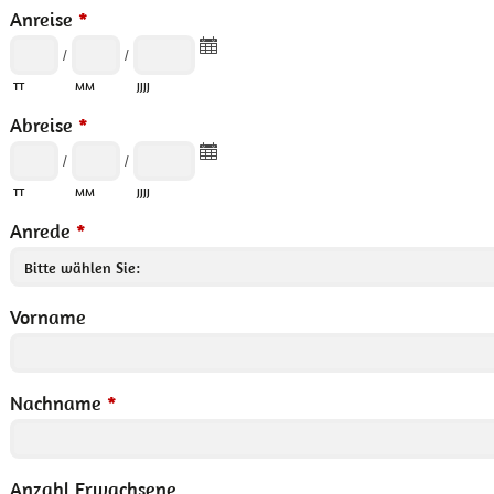
Anreise
*
/
/
TT
MM
JJJJ
Abreise
*
/
/
TT
MM
JJJJ
Anrede
*
Vorname
Nachname
*
Anzahl Erwachsene