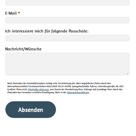
E-Mail
*
Ich interessiere mich für folgende Pauschale:
Nachricht/Wünsche
Nach Absenden des Kontaktformulars erfolgt eine Verarbeitung der oben angeführten Daten durch den
datenschutzrechtlich Verantwortlichen Hotel B&B VILLA-ALPIN, Gastgeberfamilie Toferer, Unterbergstraße 68, 5611
Großarl, Österreich,
info@villa-alpin.com
, zum Zweck der Bearbeitung Ihrer Anfrage auf Grundlage Ihrer durch das
Absenden des Formulars erteilten Einwilligung. Mehr in der
Datenschutzerklärung
.