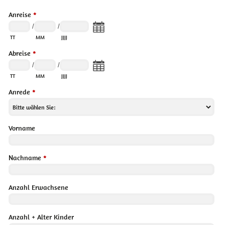
Anreise
*
/
/
TT
MM
JJJJ
Abreise
*
/
/
TT
MM
JJJJ
Anrede
*
Vorname
Nachname
*
Anzahl Erwachsene
Anzahl + Alter Kinder