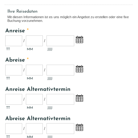
Ihre Reisedaten
Mit diesen Informationen ist es uns möglich ein Angebot zu erstellen oder eine fixe
Buchung vorzunehmen.
Anreise
*
/
/
TT
MM
JJJJ
Abreise
*
/
/
TT
MM
JJJJ
Anreise Alternativtermin
/
/
TT
MM
JJJJ
Abreise Alternativtermin
/
/
TT
MM
JJJJ