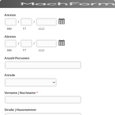
Anreise
/
/
MM
TT
JJJJ
Abreise
/
/
MM
TT
JJJJ
Anzahl Personen
Anrede
Vorname | Nachname
*
Straße | Hausnummer